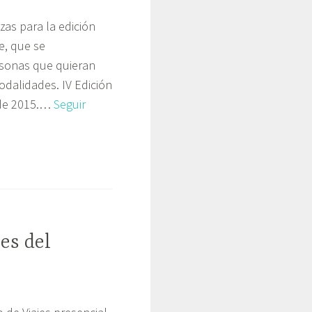
zas para la edición
e, que se
rsonas que quieran
odalidades. IV Edición
 de 2015.…
Seguir
es del