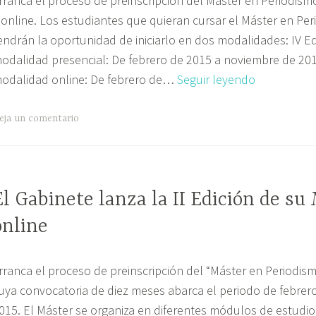
rranca el proceso de preinscripción del Máster en Periodismo
 online. Los estudiantes que quieran cursar el Máster en Per
endrán la oportunidad de iniciarlo en dos modalidades: IV Ed
odalidad presencial: De febrero de 2015 a noviembre de 2015
m
El
odalidad online: De febrero de…
Seguir leyendo
Gabinete
lanza
eja un comentario
sus
nuevas
ediciones
El Gabinete lanza la II Edición de su
del
m
Máster
online
en
Periodismo
rranca el proceso de preinscripción del “Máster en Periodismo
de
uya convocatoria de diez meses abarca el periodo de febrer
Viajes
015. El Máster se organiza en diferentes módulos de estudio