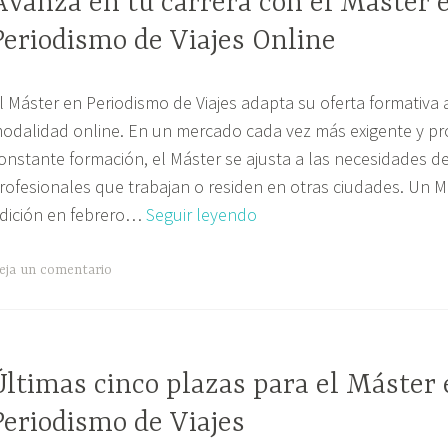
Avanza en tu carrera con el Máster 
Periodismo de Viajes Online
l Máster en Periodismo de Viajes adapta su oferta formativa 
odalidad online. En un mercado cada vez más exigente y pr
onstante formación, el Máster se ajusta a las necesidades d
rofesionales que trabajan o residen en otras ciudades. Un Más
Avanza
dición en febrero…
Seguir leyendo
en
tu
eja un comentario
carrera
con
el
Últimas cinco plazas para el Máster
Máster
en
Periodismo de Viajes
Periodismo