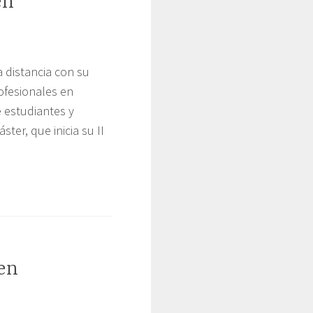
en
a distancia con su
ofesionales en
e estudiantes y
ter, que inicia su II
 en