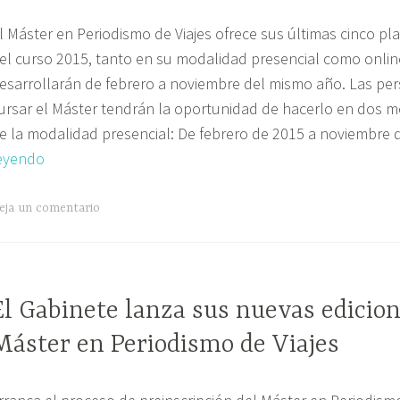
de
l Máster en Periodismo de Viajes ofrece sus últimas cinco pla
Viajes
el curso 2015, tanto en su modalidad presencial como onlin
Online
esarrollarán de febrero a noviembre del mismo año. Las pe
ursar el Máster tendrán la oportunidad de hacerlo en dos m
e la modalidad presencial: De febrero de 2015 a noviembre
Últimas
eyendo
cinco
plazas
eja un comentario
para
el
Máster
El Gabinete lanza sus nuevas edicion
en
M
Periodismo
Máster en Periodismo de Viajes
de
Viajes