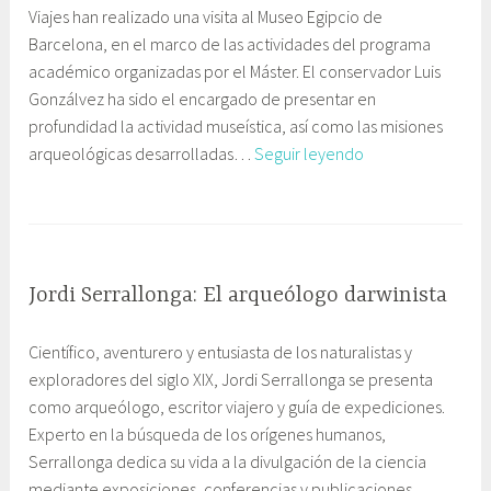
Viajes han realizado una visita al Museo Egipcio de
o
b
Barcelona, en el marco de las actividades del programa
c
i
académico organizadas por el Máster. El conservador Luis
t
n
Gonzálvez ha sido el encargado de presentar en
u
e
profundidad la actividad museística, así como las misiones
b
t
El
arqueológicas desarrolladas…
Seguir leyendo
r
e
Máster
e
C
en
,
o
E
Periodismo
2
m
t
de
0
u
i
Viajes
1
n
q
Jordi Serrallonga: El arqueólogo darwinista
visita
5
i
u
2
G
el
c
e
Científico, aventurero y entusiasta de los naturalistas y
6
a
Museo
a
t
exploradores del siglo XIX, Jordi Serrallonga se presenta
m
b
Egipcio
c
a
como arqueólogo, escritor viajero y guía de expediciones.
a
i
de
i
d
Experto en la búsqueda de los orígenes humanos,
y
n
Barcelona
ó
o
Serrallonga dedica su vida a la divulgación de la ciencia
o
e
n
A
mediante exposiciones, conferencias y publicaciones.
,
t