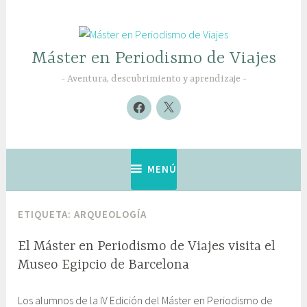
Saltar
al
contenido
Máster en Periodismo de Viajes
Aventura, descubrimiento y aprendizaje
Nuevo
Nuevo
elemento
elemento
MENÚ
ETIQUETA:
ARQUEOLOGÍA
El Máster en Periodismo de Viajes visita el
Museo Egipcio de Barcelona
1
G
Los alumnos de la IV Edición del Máster en Periodismo de
4
a