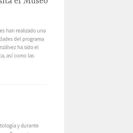
sita el Museo
jes han realizado una
vidades del programa
zálvez ha sido el
ca, así como las
r
dismo
ptología y durante
o