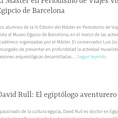
El Máster en Periodismo de Viajes vi
Egipcio de Barcelona
os alumnos de la IV Edición del Máster en Periodismo de Via
isita al Museo Egipcio de Barcelona, en el marco de las acti
cadémico organizadas por el Máster. El conservador Luis Gon
ncargado de presentar en profundidad la actividad museísti
El
isiones arqueológicas desarrolladas…
Seguir leyendo
Máste
en
Perio
de
Viajes
David Rull: El egiptólogo aventurero
visita
el
pasionado de la cultura egipcia, David Rull es doctor en Egi
Muse