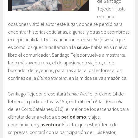
de Santiago
a
Tejedor. Hasta
c
en cinco
i
ocasiones visitó el autor este lugar, donde se perdió para
ó
encontrar historias cotidianas, algunas, y otras de asombrosa
n
excepcionalidad. De sus incursiones en
sacha
(o
wasi
) -que
y
es como los quechuas llaman a la
selva
– habla en su nuevo
E
libro el comunicador. Santiago Tejedor vuelve a mostrar su
d
lado más aventurero, el de apasionado viajero, el de
u
buscador de leyendas, para trasladar a los lectores a los
c
confines de la
última frontera
, en la mítica selva amazónica.
a
c
Santiago Tejedor presentará
Yunka Wasi
el próximo 14 de
i
febrero, a partir de las 18:45h, en la librería Altaïr (Gran Via
ó
de les Corts Catalanes, 616), el mejor de los escenarios para
n
disfrutar de una velada de
periodismo
, viajes,
conocimiento y
aventura
. El acto, que estará lleno de
sorpresas, contará con la participación de Lluís Pastor,