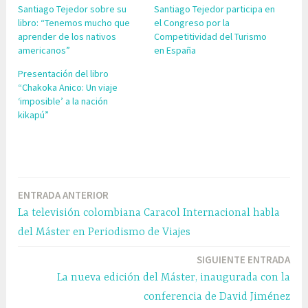
Santiago Tejedor sobre su
Santiago Tejedor participa en
libro: “Tenemos mucho que
el Congreso por la
aprender de los nativos
Competitividad del Turismo
americanos”
en España
Presentación del libro
“Chakoka Anico: Un viaje
‘imposible’ a la nación
kikapú”
ENTRADA ANTERIOR
Navegación
La televisión colombiana Caracol Internacional habla
de
del Máster en Periodismo de Viajes
entradas
SIGUIENTE ENTRADA
La nueva edición del Máster, inaugurada con la
conferencia de David Jiménez