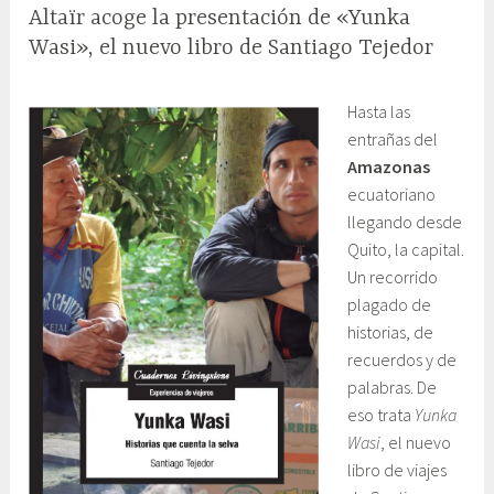
Altaïr acoge la presentación de «Yunka
Wasi», el nuevo libro de Santiago Tejedor
9
G
Hasta las
f
a
entrañas del
e
b
Amazonas
b
i
ecuatoriano
r
n
llegando desde
e
e
Quito, la capital.
r
t
Un recorrido
o
e
plagado de
,
C
historias, de
2
o
recuerdos y de
0
m
palabras. De
1
u
eso trata
Yunka
7
n
Wasi
, el nuevo
i
libro de viajes
c