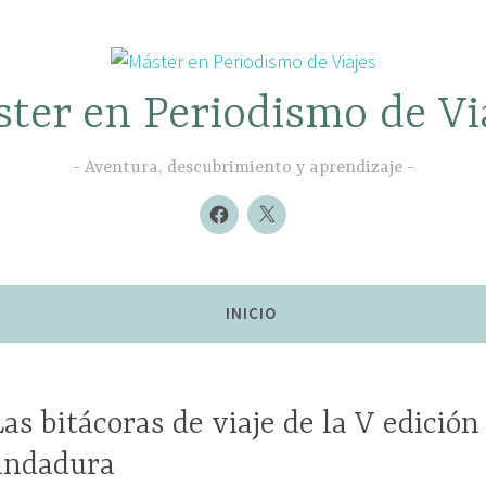
ter en Periodismo de Vi
Aventura, descubrimiento y aprendizaje
Nuevo
Nuevo
elemento
elemento
INICIO
Las bitácoras de viaje de la V edición
andadura