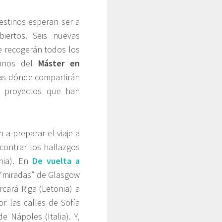
estinos esperan ser a
biertos. Seis nuevas
 recogerán todos los
umnos del
Máster en
as dónde compartirán
 proyectos que han
 a preparar el viaje a
ontrar los hallazgos
nia). En
De vuelta a
 y “miradas” de Glasgow
cará Riga (Letonia) a
 las calles de Sofía
 Nápoles (Italia). Y,