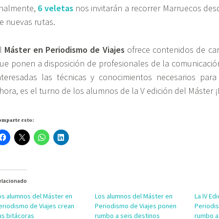
inalmente,
6 veletas
nos invitarán a recorrer Marruecos des
e nuevas rutas.
l
Máster en Periodismo de Viajes
ofrece contenidos de cará
ue ponen a disposición de profesionales de la comunicació
nteresadas las técnicas y conocimientos necesarios para «
hora, es el turno de los alumnos de la V edición del Máster ¡
omparte esto:
elacionado
os alumnos del Máster en
Los alumnos del Máster en
La IV Ed
eriodismo de Viajes crean
Periodismo de Viajes ponen
Periodi
us bitácoras
rumbo a seis destinos
rumbo a 