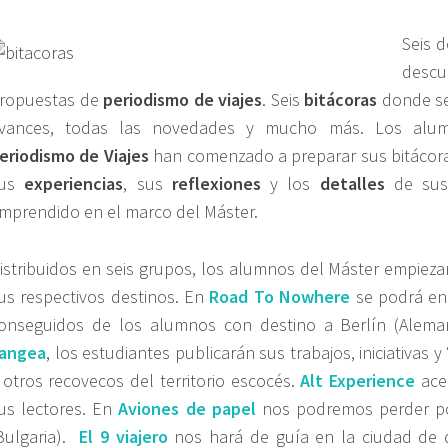
Seis d
descu
ropuestas de
periodismo de viajes
. Seis
bitácoras
donde se
vances, todas las novedades y mucho más. Los al
eriodismo de Viajes
han comenzado a preparar sus bitácor
sus
experiencias
, sus
reflexiones
y los
detalles
de sus
mprendido en el marco del Máster.
istribuidos en seis grupos, los alumnos del Máster empiezan
us respectivos destinos. En
Road To Nowhere
se podrá enc
onseguidos de los alumnos con destino a Berlín (Alema
angea
, los estudiantes publicarán sus trabajos, iniciativas
 otros recovecos del territorio escocés.
Alt Experience
acer
us lectores. En
Aviones de papel
nos podremos perder por
Bulgaria).
El 9 viajero
nos hará de guía en la ciudad de de