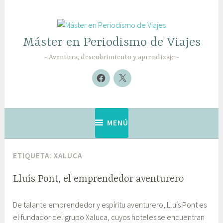
Saltar
al
contenido
Máster en Periodismo de Viajes
Aventura, descubrimiento y aprendizaje
Nuevo
Nuevo
elemento
elemento
MENÚ
ETIQUETA:
XALUCA
Lluís Pont, el emprendedor aventurero
3
G
De talante emprendedor y espíritu aventurero, Lluís Pont es
0
a
el fundador del grupo Xaluca, cuyos hoteles se encuentran
j
b