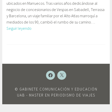
ubicados en Marruecos. Tras varios años dedicándose al
u
i
negocio de concesionarios de Vespas en Sabadell, Terrassa
n
n
y Barcelona, un viaje familiar por el Alto Atlas marroquí a
i
e
mediados de los 90, cambió el rumbo de su camino…
o
t
Lluís
Seguir leyendo
,
e
Pont,
2
C
el
0
o
E
emprendedor
1
m
t
aventurero
5
u
i
n
q
i
u
c
e
NUEVO
NUEVO
ELEMENTO
ELEMENTO
a
t
c
a
©
GABINETE COMUNICACIÓN Y EDUCACIÓN
i
d
UAB
- MASTER EN PERIODISMO DE VIAJES
ó
o
n
Á
y
f