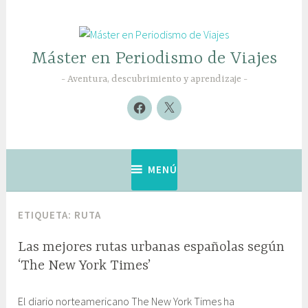
Saltar
al
contenido
Máster en Periodismo de Viajes
Aventura, descubrimiento y aprendizaje
Nuevo
Nuevo
elemento
elemento
MENÚ
ETIQUETA:
RUTA
Las mejores rutas urbanas españolas según
‘The New York Times’
2
G
El diario norteamericano The New York Times ha
8
a