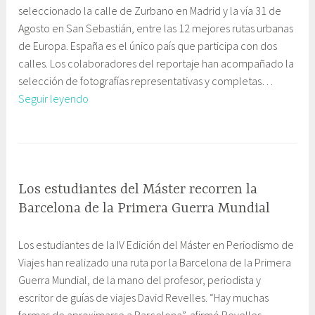
seleccionado la calle de Zurbano en Madrid y la vía 31 de
a
b
Agosto en San Sebastián, entre las 12 mejores rutas urbanas
b
i
de Europa. España es el único país que participa con dos
r
n
calles. Los colaboradores del reportaje han acompañado la
i
e
selección de fotografías representativas y completas…
l
t
Las
Seguir leyendo
,
e
mejores
2
C
rutas
0
o
E
urbanas
1
m
t
españolas
5
u
i
según
n
q
Los estudiantes del Máster recorren la
‘The
i
u
Barcelona de la Primera Guerra Mundial
New
c
e
1
G
York
a
t
Los estudiantes de la IV Edición del Máster en Periodismo de
7
a
Times’
c
a
Viajes han realizado una ruta por la Barcelona de la Primera
m
b
i
d
Guerra Mundial, de la mano del profesor, periodista y
a
i
ó
o
escritor de guías de viajes David Revelles. “Hay muchas
r
n
n
M
formas de aproximarse a Barcelona”, afirmó Revelles
z
e