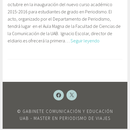
octubre en la inauguración del nuevo curso académico
c
b
2015-2016 para estudiantes de grado en Periodismo. El
t
i
acto, organizado por el Departamento de Periodismo,
u
n
tendrá lugar en el Aula Magna de la Facultad de Ciencias de
b
e
la Comunicación de la UAB. Ignacio Escolar, director de
r
t
Destacados
eldiario.es ofrecerá la primera…
Seguir leyendo
e
e
profesionales
,
C
debatirán
2
o
E
sobre
0
m
t
periodismo
1
u
i
en
5
n
q
la
i
u
UAB
c
e
NUEVO
NUEVO
ELEMENTO
ELEMENTO
a
t
c
a
©
GABINETE COMUNICACIÓN Y EDUCACIÓN
i
d
UAB
- MASTER EN PERIODISMO DE VIAJES
ó
o
n
A