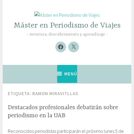
Saltar
al
contenido
Máster en Periodismo de Viajes
Aventura, descubrimiento y aprendizaje
Nuevo
Nuevo
elemento
elemento
MENÚ
ETIQUETA:
RAMON MIRAVITLLAS
Destacados profesionales debatirán sobre
periodismo en la UAB
1
G
Reconocidos periodistas participarán el próximo lunes 5 de
o
a