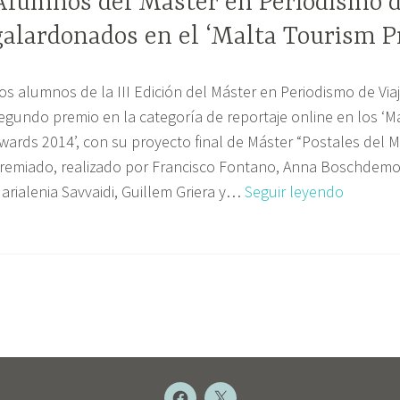
Alumnos del Máster en Periodismo d
galardonados en el ‘Malta Tourism P
os alumnos de la III Edición del Máster en Periodismo de Viaj
egundo premio en la categoría de reportaje online en los ‘M
wards 2014’, con su proyecto final de Máster “Postales del 
remiado, realizado por Francisco Fontano, Anna Boschdemont
Alumno
arialenia Savvaidi, Guillem Griera y…
Seguir leyendo
del
Máster
en
Periodi
de
Viajes
galardo
en
NUEVO
NUEVO