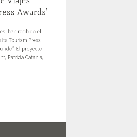
e Viajes
ress Awards’
es, han recibido el
alta Tourism Press
Mundo”. El proyecto
, Patricia Catania,
s
smo
nados