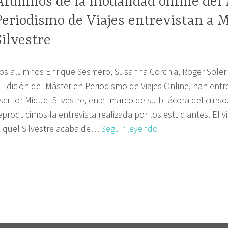
Alumnos de la modalidad online del
Periodismo de Viajes entrevistan a 
Silvestre
os alumnos Enrique Sesmero, Susanna Corchia, Roger Soler 
I Edición del Máster en Periodismo de Viajes Online, han entre
scritor Miquel Silvestre, en el marco de su bitácora del curso
eproducimos la entrevista realizada por los estudiantes. El vi
Alumnos
iquel Silvestre acaba de…
Seguir leyendo
de
la
modalidad
online
del
Máster
en