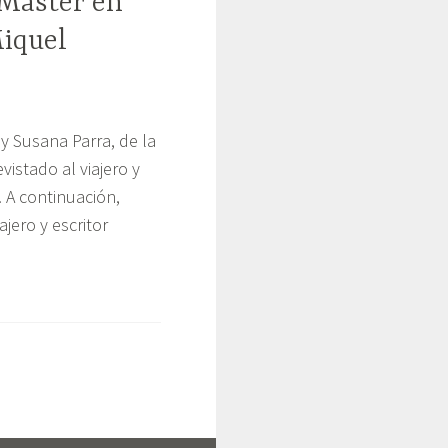
 Máster en
Miquel
y Susana Parra, de la
vistado al viajero y
. A continuación,
ajero y escritor