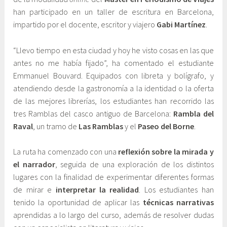
han participado en un taller de escritura en Barcelona,
n
n
impartido por el docente, escritor y viajero
Gabi Martínez
.
i
e
o
t
“Llevo tiempo en esta ciudad y hoy he visto cosas en las que
,
e
antes no me había fijado”, ha comentado el estudiante
2
C
Emmanuel Bouvard. Equipados con libreta y bolígrafo, y
0
o
atendiendo desde la gastronomía a la identidad o la oferta
1
m
de las mejores librerías, los estudiantes han recorrido las
5
u
tres Ramblas del casco antiguo de Barcelona:
Rambla del
n
Raval
, un tramo de
Las Ramblas
y el
Paseo del Borne
.
i
c
La ruta ha comenzado con una
reflexión sobre la mirada y
a
el narrador
, seguida de una exploración de los distintos
c
lugares con la finalidad de experimentar diferentes formas
i
de mirar e
interpretar la realidad
. Los estudiantes han
ó
tenido la oportunidad de aplicar las
técnicas narrativas
n
aprendidas a lo largo del curso, además de resolver dudas
y
E