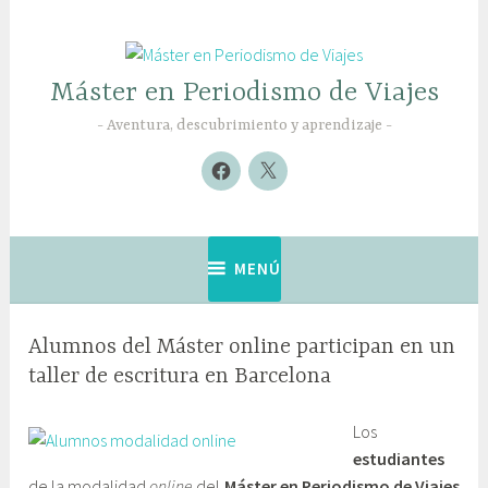
Saltar
al
contenido
Máster en Periodismo de Viajes
Aventura, descubrimiento y aprendizaje
Nuevo
Nuevo
elemento
elemento
MENÚ
Alumnos del Máster online participan en un
taller de escritura en Barcelona
1
G
Los
0
a
estudiantes
j
b
de la modalidad
online
del
Máster en Periodismo de Viajes
u
i