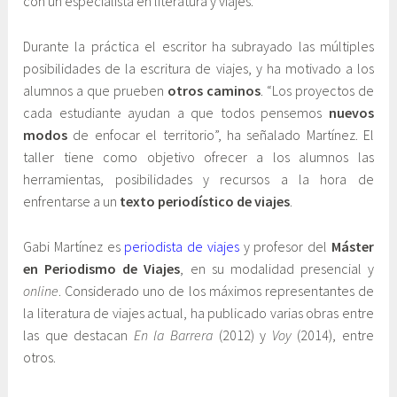
con un especialista en literatura y viajes.
d
u
Durante la práctica el escritor ha subrayado las múltiples
c
posibilidades de la escritura de viajes, y ha motivado a los
a
alumnos a que prueben
otros caminos
. “Los proyectos de
c
cada estudiante ayudan a que todos pensemos
nuevos
i
modos
de enfocar el territorio”, ha señalado Martínez. El
ó
taller tiene como objetivo ofrecer a los alumnos las
n
herramientas, posibilidades y recursos a la hora de
enfrentarse a un
texto periodístico de viajes
.
Gabi Martínez es
periodista de viajes
y profesor del
Máster
en Periodismo de Viajes
, en su modalidad presencial y
online
. Considerado uno de los máximos representantes de
la literatura de viajes actual, ha publicado varias obras entre
las que destacan
En la Barrera
(2012) y
Voy
(2014), entre
otros.