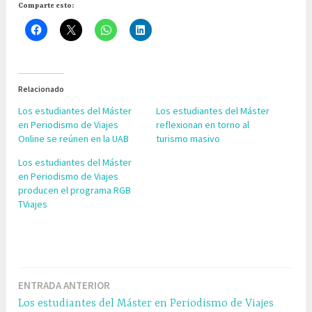
Comparte esto:
Relacionado
Los estudiantes del Máster
Los estudiantes del Máster
en Periodismo de Viajes
reflexionan en torno al
Online se reúnen en la UAB
turismo masivo
Los estudiantes del Máster
en Periodismo de Viajes
producen el programa RGB
TViajes
E
t
ENTRADA ANTERIOR
Navegación
i
Los estudiantes del Máster en Periodismo de Viajes
q