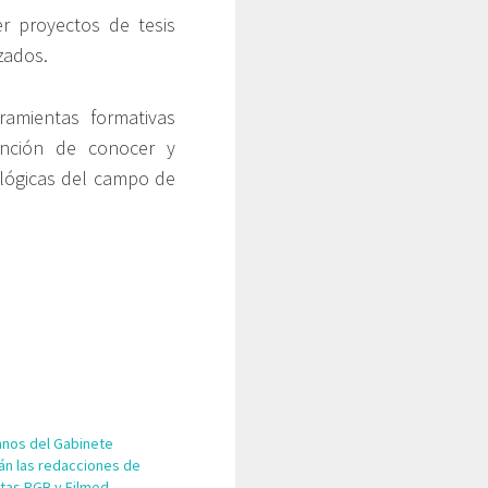
er proyectos de tesis
zados.
ramientas formativas
tención de conocer y
ológicas del campo de
mnos del Gabinete
án las redacciones de
stas RGB y Filmed