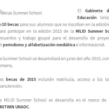
El
Gabinete 
Educación
lanza
e
10 becas
para sus alumnos que se inscriban en la edició
ara participar en la edición 2015 de la
MILID Summer S
ncuentro y trabajo grupal para el desarrollo de proyec
en
periodismo y alfabetización mediática
e informacional.
a Summer School se desarrollará en junio del año 2015, co
emana.
Las
becas de 2015
incluirán matrícula, acceso a los tal
anutención.
a MILID Summer School se desarrolla en el marco de
NITWIN UNAOC
.