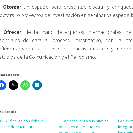
.
Otorgar
un espacio para presentar, discutir y enriquec
octoral o proyectos de investigación en seminarios especiali
6.
Ofrecer
, de la mano de expertos internacionales, her
senciales de cara al proceso investigativo, con la in
eflexionar sobre las nuevas tendencias temáticas y metod
studios de la Comunicación y el Periodismo.
omparte esto:
elacionado
ICURT finaliza con éxito la IX
El Gabinete lanza sus nuevas
Los alu
dición de la Muestra
ediciones del Máster en
integrar
Periodismo de Viajes
las revi