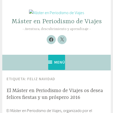
Saltar
al
contenido
Máster en Periodismo de Viajes
Aventura, descubrimiento y aprendizaje
Nuevo
Nuevo
elemento
elemento
MENÚ
ETIQUETA:
FELIZ NAVIDAD
El Máster en Periodismo de Viajes os desea
felices fiestas y un próspero 2016
2
G
El Máster en Periodismo de Viajes, organizado por el
2
a