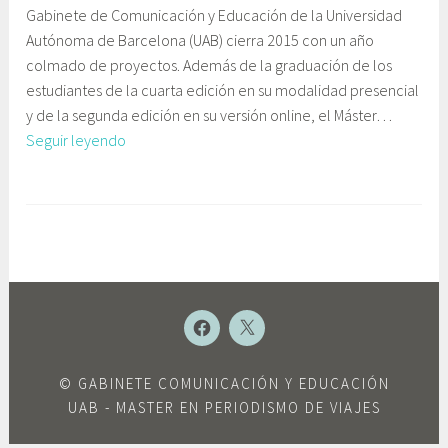
Gabinete de Comunicación y Educación de la Universidad
d
b
Autónoma de Barcelona (UAB) cierra 2015 con un año
i
i
colmado de proyectos. Además de la graduación de los
c
n
estudiantes de la cuarta edición en su modalidad presencial
i
e
y de la segunda edición en su versión online, el Máster…
e
t
El
Seguir leyendo
m
e
Máster
b
C
en
r
o
E
Periodismo
e
m
t
de
,
u
i
Viajes
2
n
q
os
0
i
u
desea
1
c
e
NUEVO
NUEVO
ELEMENTO
ELEMENTO
felices
5
a
t
fiestas
c
a
©
GABINETE COMUNICACIÓN Y EDUCACIÓN
y
i
d
UAB
- MASTER EN PERIODISMO DE VIAJES
un
ó
o
próspero
n
F