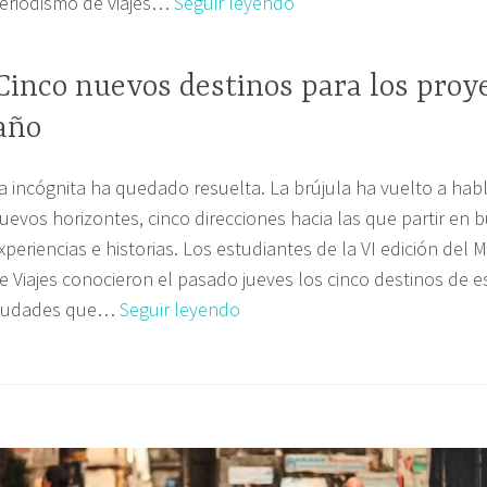
Un
eriodismo de viajes…
Seguir leyendo
máster
que
Cinco nuevos destinos para los proy
incluye
un
año
viaje
real
a incógnita ha quedado resuelta. La brújula ha vuelto a hab
uevos horizontes, cinco direcciones hacia las que partir en 
xperiencias e historias. Los estudiantes de la VI edición del
e Viajes conocieron el pasado jueves los cinco destinos de es
Cinco
iudades que…
Seguir leyendo
nuevos
destinos
para
los
proyectos