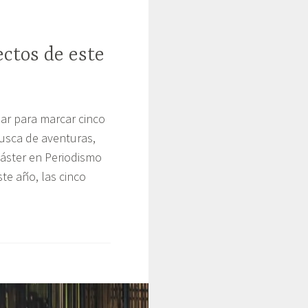
ectos de este
lar para marcar cinco
busca de aventuras,
 Máster en Periodismo
te año, las cinco