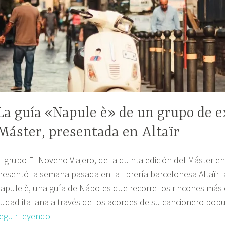
de
este
año
La guía «Napule è» de un grupo de 
Máster, presentada en Altaïr
l grupo El Noveno Viajero, de la quinta edición del Máster en
resentó la semana pasada en la librería barcelonesa Altaïr la
apule è, una guía de Nápoles que recorre los rincones más
iudad italiana a través de los acordes de su cancionero po
La
eguir leyendo