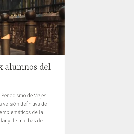
ex alumnos del
 Periodismo de Viajes,
 versión definitiva de
 emblemáticos de la
pular y de muchas de…