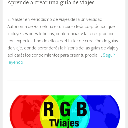
negro
Aprende a crear una guía de viajes
ó
n
2
G
y
El Máster en Periodismo de Viajes de la Universidad
2
a
E
Autónoma de Barcelona es un curso teórico-práctico que
s
b
d
incluye sesiones teóricas, conferencias y talleres prácticos
e
i
u
con expertos. Uno de ellos es el taller de creación de guías
p
n
c
de viaje, donde aprenderás la historia de las guías de viaje y
t
e
a
aplicarás los conocimientos para crear tu propia…
Seguir
i
t
c
Aprende
leyendo
e
e
i
a
m
C
ó
crear
b
o
n
una
r
m
guía
e
u
de
,
n
viajes
2
i
0
c
1
a
6
c