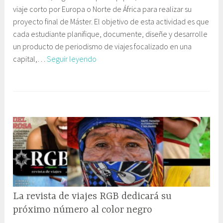
c
viaje corto por Europa o Norte de África para realizar su
t
i
a
proyecto final de Máster. El objetivo de esta actividad es que
u
n
c
cada estudiante planifique, documente, diseñe y desarrolle
b
e
i
un producto de periodismo de viajes focalizado en una
r
t
ó
Trabajo
capital,…
Seguir leyendo
e
e
n
en
,
C
equipo
2
o
para
0
m
el
1
u
desarrollo
6
n
del
i
proyecto
c
final
a
de
c
máster
i
La revista de viajes RGB dedicará su
ó
n
próximo número al color negro
y