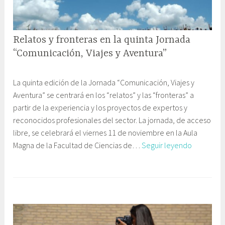
proyectos
6
a
finales
c
de
i
Máster
Relatos y fronteras en la quinta Jornada
ó
n
“Comunicación, Viajes y Aventura”
y
3
G
E
La quinta edición de la Jornada “Comunicación, Viajes y
n
a
d
Aventura” se centrará en los “relatos” y las “fronteras” a
o
b
u
partir de la experiencia y los proyectos de expertos y
v
i
c
reconocidos profesionales del sector. La jornada, de acceso
i
n
a
libre, se celebrará el viernes 11 de noviembre en la Aula
e
e
c
Relatos
Magna de la Facultad de Ciencias de…
Seguir leyendo
m
t
i
y
b
e
ó
fronteras
r
C
n
en
e
o
la
,
m
quinta
2
u
Jornada
0
n