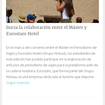
“Comunic
1
i
Viajes
6
c
y
a
Aventura”
c
Inicia la colaboración entre el Máster y
i
ó
Eurostars Hotel
n
2
G
y
En el marco del convenio entre el Máster en Periodismo de
7
a
E
Viajes y Eurostars Hotels (Grupo Hotusa), los estudiantes de
o
b
d
esta edición han podido participar en la elaboración de
c
i
u
artículos de periodismo de viajes para la plataforma web de
t
n
c
la cadena hotelera. Eurostars, que forma parte del Grupo
u
e
a
Hotusa, es una empresa dedicada al turismo que dispone…
b
t
c
Inicia
Seguir leyendo
r
e
i
la
e
C
ó
colaboración
,
o
n
entre
2
m