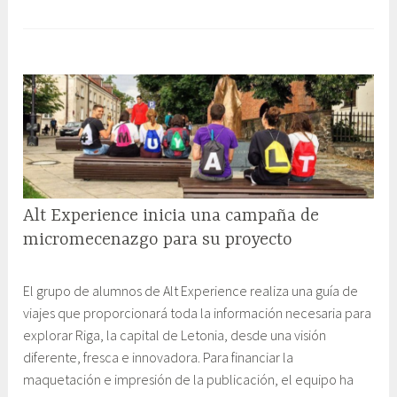
n
visita
,
o
el
2
m
Máster
0
u
en
1
n
Periodismo
6
i
de
c
Viajes
a
en
c
el
i
cierre
Alt Experience inicia una campaña de
ó
docente
n
micromecenazgo para su proyecto
del
y
2
G
curso
E
El grupo de alumnos de Alt Experience realiza una guía de
0
a
d
viajes que proporcionará toda la información necesaria para
o
b
u
explorar Riga, la capital de Letonia, desde una visión
c
i
c
diferente, fresca e innovadora. Para financiar la
t
n
a
maquetación e impresión de la publicación, el equipo ha
u
e
c