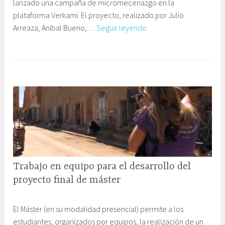
lanzado una campaña de micromecenazgo en la
b
t
i
plataforma Verkami. El proyecto, realizado por Julio
r
e
ó
Alt
Arreaza, Anibal Bueno,…
Seguir leyendo
e
C
n
Experience
,
o
inicia
2
m
una
0
u
campaña
1
n
de
6
i
micromecenazgo
c
para
a
su
c
proyecto
i
ó
Trabajo en equipo para el desarrollo del
n
y
proyecto final de máster
E
6
G
d
El Máster (en su modalidad presencial) permite a los
o
a
u
estudiantes, organizados por equipos, la realización de un
c
b