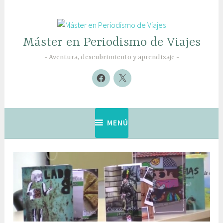
Saltar
al
contenido
Máster en Periodismo de Viajes
Aventura, descubrimiento y aprendizaje
Nuevo
Nuevo
elemento
elemento
MENÚ
Noticias