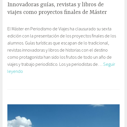
Innovadoras guías, revistas y libros de
viajes como proyectos finales de Máster
1
G
El Máster en Periodismo de Viajes ha clausurado su sexta
5
a
edición con la presentación de los proyectos finales de los
d
b
alumnos. Guías turísticas que escapan de lo tradicional,
i
i
revistas innovadoras y libros de historias con el destino
c
n
como protagonista han sido los frutos de todo un año de
i
e
viajes y trabajo periodístico. Los ya periodistas de…
Seguir
e
t
Innovadoras
leyendo
m
e
guías,
b
C
revistas
r
o
y
e
m
libros
,
u
de
2
n
viajes
0
i
como
1
c