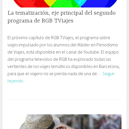
i
La tematización, eje principal del segundo
ó
n
programa de RGB TViajes
y
6
G
E
El próximo capítulo de RGB TViajes, el programa sobre
s
a
d
viajes impulsado por los alumnos del Máster en Periodismo
e
b
u
de Viajes, está disponible en el canal de Youtube. El equipo
p
i
c
del programa televisivo de RGB ha explorado todas las
t
n
a
vertientes de los viajes temáticos disponibles en Barcelona,
i
e
c
para que el viajero no se pierda nada de una de…
Seguir
e
t
i
La
leyendo
m
e
ó
tematización,
b
C
n
eje
r
o
principal
e
m
del
,
u
segundo
2
n
programa
0
i