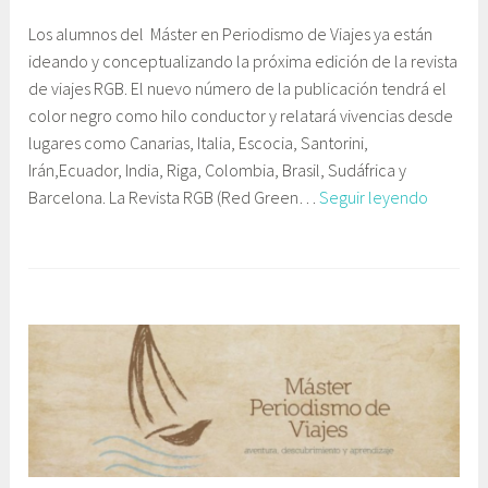
5
G
E
Los alumnos del Máster en Periodismo de Viajes ya están
o
a
d
ideando y conceptualizando la próxima edición de la revista
c
b
u
de viajes RGB. El nuevo número de la publicación tendrá el
t
i
c
color negro como hilo conductor y relatará vivencias desde
u
n
a
lugares como Canarias, Italia, Escocia, Santorini,
b
e
c
Irán,Ecuador, India, Riga, Colombia, Brasil, Sudáfrica y
r
t
i
La
Barcelona. La Revista RGB (Red Green…
Seguir leyendo
e
e
ó
revista
,
C
n
de
2
o
viajes
0
m
RGB
1
u
dedicar
6
n
su
i
próximo
c
número
a
al
c
color
i