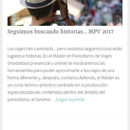
de
1
c
RGB
6
a
TViajes
c
i
Seguimos buscando historias… MPV 2017
ó
n
2
G
y
Los viajes han cambiado... pero nosotros seguimos buscando
2
a
E
lugares e historias. En el Máster en Periodismo de Viajes
j
b
d
(modalidad presencial y online) te mostraremos las
u
i
u
herramientas para poder aproximarte a tus viajes de una
l
n
c
forma diferente y, después, contarlos.Además, el Máster es
i
e
a
un curso teórico-práctico centrado en la producción
o
t
c
especializada de contenidos dentro del ámbito del
,
e
i
Seguimos
periodismo, el turismo…
Seguir leyendo
2
C
ó
buscando
0
o
n
historias…
1
m
MPV
6
u
2017
n