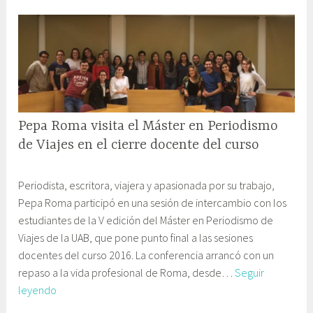
el
0
u
Máster
1
n
y
6
i
Eurostars
c
Hotel
a
c
i
Pepa Roma visita el Máster en Periodismo
ó
n
de Viajes en el cierre docente del curso
y
2
G
E
Periodista, escritora, viajera y apasionada por su trabajo,
0
a
d
Pepa Roma participó en una sesión de intercambio con los
o
b
u
estudiantes de la V edición del Máster en Periodismo de
c
i
c
Viajes de la UAB, que pone punto final a las sesiones
t
n
a
docentes del curso 2016. La conferencia arrancó con un
u
e
c
repaso a la vida profesional de Roma, desde…
Seguir
b
t
i
Pepa
leyendo
r
e
ó
Roma
e
C