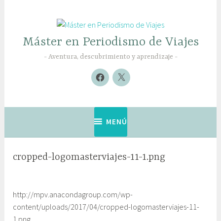
Saltar
al
contenido
Máster en Periodismo de Viajes
Aventura, descubrimiento y aprendizaje
Nuevo
Nuevo
elemento
elemento
MENÚ
cropped-logomasterviajes-11-1.png
http://mpv.anacondagroup.com/wp-
content/uploads/2017/04/cropped-logomasterviajes-11-
1.png