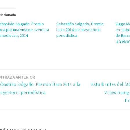
elacionado
ebastião Salgado: Premio
Sebastião Salgado, Premio
Viggo M
taca por una vida de aventura
Ítaca 2014 a la trayectoria
en la U
eriodística, 2014
periodística
de Barce
la Selva
NTRADA ANTERIOR
ebastião Salgado, Premio Ítaca 2014 a la
Estudiantes del M
rayectoria periodística
Viajes inau
fo