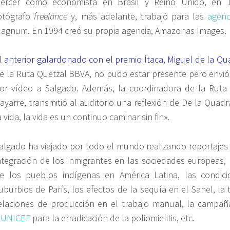
jercer como economista en Brasil y Reino Unido, en 1
otógrafo
freelance
y, más adelante, trabajó para las
agenc
agnum. En 1994 creó su propia agencia, Amazonas Images.
l anterior galardonado con el premio Ítaca, Miguel de la Q
e la Ruta Quetzal BBVA, no pudo estar presente pero envi
or vídeo a Salgado. Además, la coordinadora de la Ruta
ayarre, transmitió al auditorio una reflexión de De la Quadra
a vida, la vida es un continuo caminar sin fin».
algado ha viajado por todo el mundo realizando reportaje
ntegración de los inmigrantes en las sociedades europeas, l
e los pueblos indígenas en América Latina, las condic
uburbios de París, los efectos de la sequía en el Sahel, la
elaciones de producción en el trabajo manual, la campa
y
UNICEF
para la erradicación de la poliomielitis, etc.