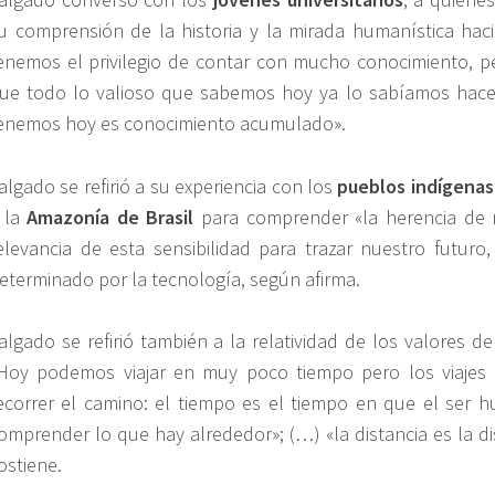
u comprensión de la historia y
la mirada
humanística haci
enemos el privilegio de contar con mucho conocimiento, p
ue todo lo valioso que sabemos hoy ya lo sabíamos hace
enemos hoy es conocimiento acumulado».
algado se refirió a su experiencia con los
pueblos indígenas
 la
Amazonía de Brasil
para comprender «la
herencia de
n
elevancia de esta sensibilidad para trazar nuestro futur
eterminado por la tecnología, según afirma.
algado se refirió también a la relatividad de
los valores
del
Hoy podemos viajar en muy poco tiempo pero los viajes 
ecorrer el camino: el tiempo es el tiempo en que el ser 
omprender lo que hay alrededor»; (…) «la distancia es la di
ostiene.