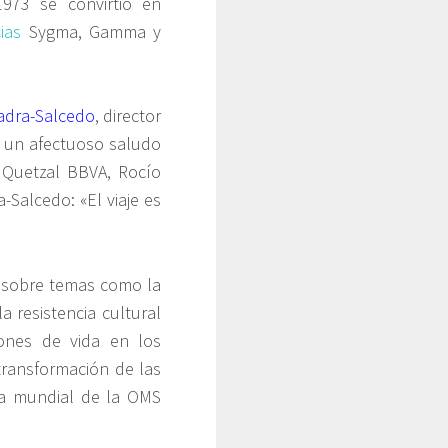
973 se convirtió en
ias
Sygma, Gamma y
uadra-Salcedo
, director
ó un afectuoso saludo
 Quetzal BBVA, Rocío
-Salcedo: «El viaje es
s sobre temas como la
a resistencia cultural
iones de vida en los
 transformación de las
ña mundial de la OMS