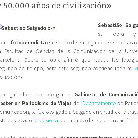
y 50.000 años de civilización»
Sebastião Sal
su obra y s
como
fotoperiodista
en el acto de entrega del Premio Ítaca 
a Facultad de Ciencias de la
Comunicaci
ón de la Univ
arcelona. Sobre su obra afirmó que «todas las
fotogra
egundo de tiempo, pero este segundo contiene toda mi
v
ivilización».
ste galardón, que otorgan el
Gabinete de Comunicaci
áster en Periodismo de Viajes
del
Departamento
de
Perio
omunicación, le fue otorgado a Salgado en virtud de la traye
ste destacado
profesional
del mundo de la comunicación.
algado
conversó con los
jóvenes universitarios
, a quiene