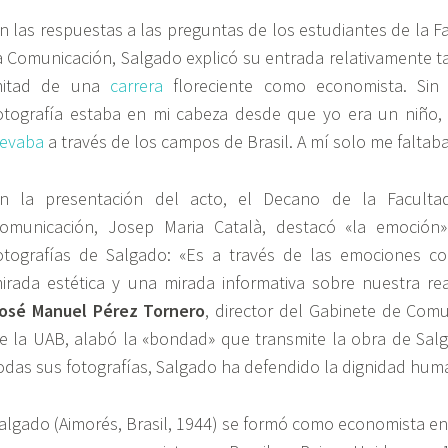
n las respuestas a las preguntas de los estudiantes de la F
a Comunicación, Salgado explicó su entrada relativamente tar
itad de una
carrera
floreciente como economista. Sin 
otografía estaba en mi cabeza desde que yo era un niño
levaba
a través de los campos de Brasil. A mí solo me faltaba 
En la
presentaci
ón del acto, el Decano de la Faculta
omunicación, Josep Maria Català, destacó «la emoción»
otografías de Salgado: «Es a través de las emociones 
irada estética y una mirada informativa sobre nuestra re
osé Manuel Pérez Tornero
, director del
Gabinete
de Comun
e la UAB, alabó la «bondad» que transmite la obra de Sal
odas sus fotografías, Salgado ha defendido la dignidad hum
algado (Aimorés, Brasil, 1944) se formó como economista en B