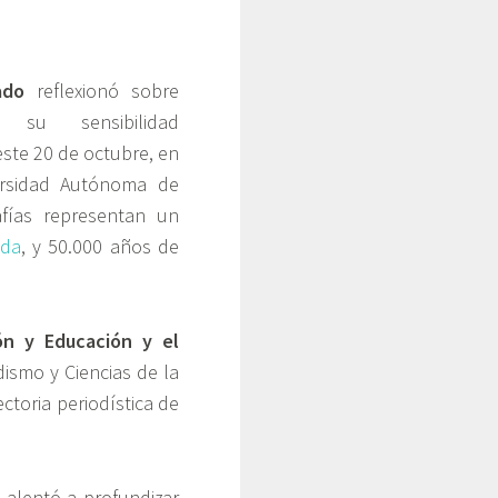
gado
reflexionó sobre
u sensibilidad
este 20 de octubre, en
ersidad Autónoma de
f
ías representan un
ida
, y 50.000 años de
ón y Educación y el
dismo
y Ciencias de la
ctoria periodística de
s alentó a profundizar