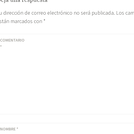
eja una respuesta
u dirección de correo electrónico no será publicada.
Los cam
stán marcados con
*
COMENTARIO
*
M
NOMBRE
*