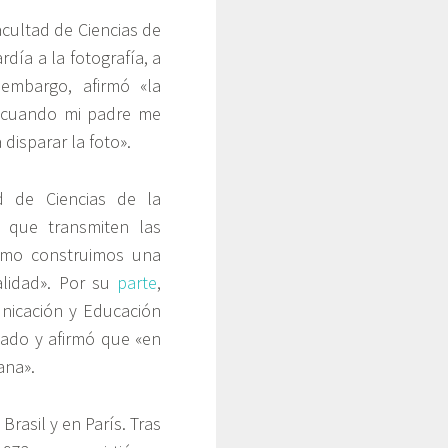
acultad de Ciencias de
día a la fotografía, a
embargo, afirmó «la
, cuando mi padre me
disparar la foto».
d de Ciencias de la
 que transmiten las
como construimos una
alidad». Por su
parte
,
icación y Educación
gado y afirmó que «en
ana».
rasil y en París. Tras