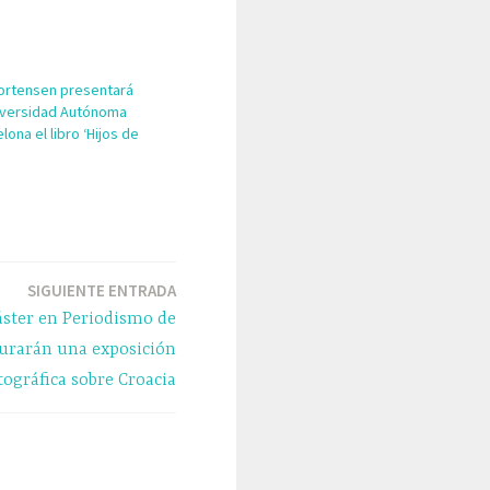
ortensen presentará
niversidad Autónoma
lona el libro ‘Hijos de
’
SIGUIENTE ENTRADA
áster en Periodismo de
gurarán una exposición
tográfica sobre Croacia