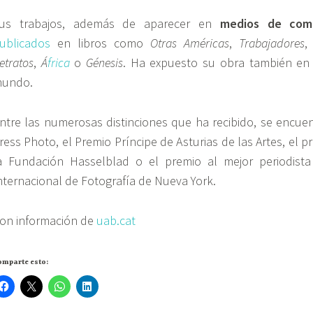
us trabajos, además de aparecer en
medios de comu
ublicados
en libros como
Otras Américas
,
Trabajadores
,
etratos
,
Á
frica
o
Génesis
. Ha expuesto su obra también en
undo.
ntre las numerosas distinciones que ha recibido, se encue
ress Photo, el Premio Príncipe de Asturias de las Artes, el p
a Fundación Hasselblad o el premio al mejor periodist
nternacional de Fotografía de Nueva York.
on información de
uab.cat
omparte esto: