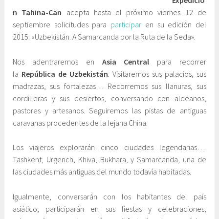
Expedició
n Tahina-Can
acepta hasta el próximo viernes 12 de
p
i
septiembre solicitudes para
participar
en su edición del
t
n
2015: «Uzbekistán: A Samarcanda por la Ruta de la Seda».
i
e
e
t
Nos adentraremos en
Asia Central
para recorrer
m
e
la
República de Uzbekistán
. Visitaremos sus palacios, sus
b
C
madrazas, sus fortalezas… Recorremos sus llanuras, sus
r
o
cordilleras y sus desiertos, conversando con aldeanos,
e
m
pastores y artesanos. Seguiremos las pistas de antiguas
,
u
caravanas procedentes de la lejana China.
2
n
0
i
Los viajeros explorarán cinco ciudades legendarias…
1
c
Tashkent, Urgench, Khiva, Bukhara, y Samarcanda, una de
4
a
las ciudades más antiguas del mundo todavía habitadas.
c
i
ó
Igualmente, conversarán con los habitantes del país
n
asiático, participarán en sus fiestas y celebraciones,