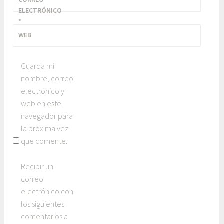
i
ELECTRÓNICO
ó
*
n
WEB
,
p
e
Guarda mi
r
nombre, correo
i
electrónico y
o
web en este
d
navegador para
i
la próxima vez
s
que comente.
m
o
Recibir un
d
correo
e
electrónico con
v
los siguientes
i
comentarios a