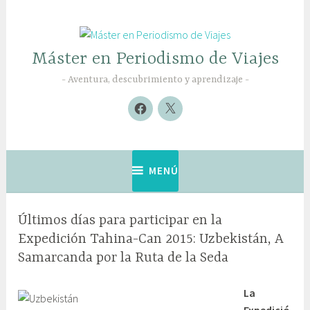
Saltar
al
contenido
Máster en Periodismo de Viajes
Aventura, descubrimiento y aprendizaje
Nuevo
Nuevo
elemento
elemento
MENÚ
Últimos días para participar en la
Expedición Tahina-Can 2015: Uzbekistán, A
Samarcanda por la Ruta de la Seda
3
G
La
s
a
e
b