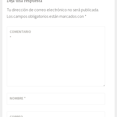
Deja una respuesta
i
Tu dirección de correo electrónico no será publicada.
a
Los campos obligatorios están marcados con
*
C
e
COMENTARIO
n
*
t
r
a
l
,
E
x
p
e
d
NOMBRE
*
i
c
CORREO