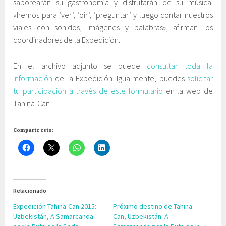
y
saborearán su gastronomía y disfrutarán de su música.
E
«Iremos para ‘ver’, ‘oír’, ‘preguntar’ y luego contar nuestros
d
viajes con sonidos, imágenes y palabras», afirman los
u
coordinadores de la Expedición.
c
a
En el archivo adjunto se puede
consultar toda la
c
información
de la Expedición. Igualmente, puedes
solicitar
i
tu participación a través de este formulario
en la web de
ó
Tahina-Can.
n
Comparte esto:
Relacionado
Expedición Tahina-Can 2015:
Próximo destino de Tahina-
Uzbekistán, A Samarcanda
Can, Uzbekistán: A