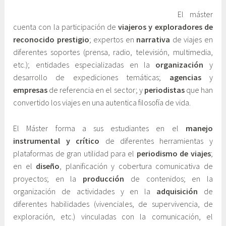
y
El máster
E
cuenta con la participación de
viajeros y exploradores de
d
reconocido prestigio
; expertos en
narrativa
de viajes en
u
diferentes soportes (prensa, radio, televisión, multimedia,
c
etc.); entidades especializadas en la
organización
y
a
desarrollo de expediciones temáticas;
agencias
y
c
empresas
de referencia en el sector; y
periodistas
que han
i
convertido los viajes en una autentica filosofía de vida.
ó
n
El Máster forma a sus estudiantes en el
manejo
instrumental y crítico
de diferentes herramientas y
plataformas de gran utilidad para el
periodismo de viajes
;
en el
diseño
, planificación y cobertura comunicativa de
proyectos; en la
producción
de contenidos; en la
organización de actividades y en la
adquisición
de
diferentes habilidades (vivenciales, de supervivencia, de
exploración, etc.) vinculadas con la comunicación, el