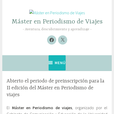
Saltar
al
contenido
Máster en Periodismo de Viajes
Aventura, descubrimiento y aprendizaje
Nuevo
Nuevo
elemento
elemento
MENÚ
Abierto el periodo de preinscripción para la
II edición del Máster en Periodismo de
viajes
1
G
El
Máster en Periodismo de viajes
, organizado por el
5
a
m
b