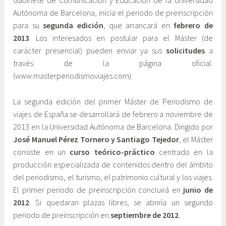
Gabinete de Comunicación y Educación de la Universidad
Autónoma de Barcelona, inicia el periodo de preinscripción
a
i
para su
segunda edición
, que arrancará en
febrero de
y
n
2013
. Los interesados en postular para el Máster (de
o
e
carácter presencial) pueden enviar ya sus
solicitudes
a
,
t
través de la página oficial.
2
e
(www.masterperiodismoviajes.com).
0
C
1
o
La segunda edición del primer Máster de Periodismo de
2
m
viajes de España se desarrollará de febrero a noviembre de
u
2013 en la Universidad Autónoma de Barcelona. Dirigido por
n
José Manuel Pérez Tornero y Santiago Tejedor
, el Máster
i
consiste en un
curso teórico-práctico
centrado en la
c
producción especializada de contenidos dentro del ámbito
a
del periodismo, el turismo, el patrimonio cultural y los viajes.
c
El primer periodo de preinscripción concluirá en
junio de
i
2012
. Si quedaran plazas libres, se abriría un segundo
ó
periodo de preinscripción en
septiembre de 2012
.
n