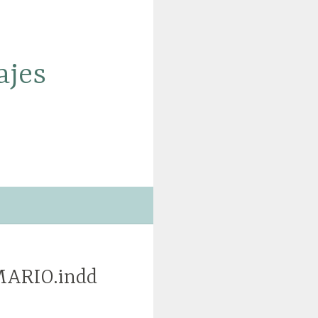
ajes
ARIO.indd